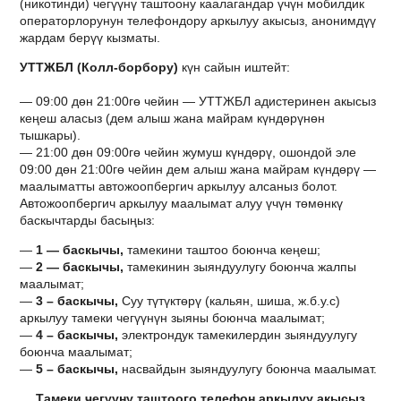
(никотинди) чегүүнү таштоону каалагандар үчүн мобилдик
операторлорунун телефондору аркылуу акысыз, анонимдүү
жардам берүү кызматы.
УТТЖБЛ (Колл-борбору)
күн сайын иштейт:
— 09:00 дөн 21:00гө чейин — УТТЖБЛ адистеринен акысыз
кеңеш аласыз (дем алыш жана майрам күндөрүнөн
тышкары).
— 21:00 дөн 09:00гө чейин жумуш күндөрү, ошондой эле
09:00 дөн 21:00гө чейин дем алыш жана майрам күндөрү —
маалыматты автожоопбергич аркылуу алсаныз болот.
Автожоопбергич аркылуу маалымат алуу үчүн төмөнкү
баскычтарды басыңыз:
—
1 — баскычы,
тамекини таштоо боюнча кеңеш;
—
2 — баскычы,
тамекинин зыяндуулугу боюнча жалпы
маалымат;
—
3 – баскычы,
Суу түтүктөрү (кальян, шиша, ж.б.у.с)
аркылуу тамеки чегүүнүн зыяны боюнча маалымат;
—
4 – баскычы,
электрондук тамекилердин зыяндуулугу
боюнча маалымат;
—
5 – баскычы,
насвайдын зыяндуулугу боюнча маалымат.
Тамеки чегүүнү таштоого телефон аркылуу акысыз