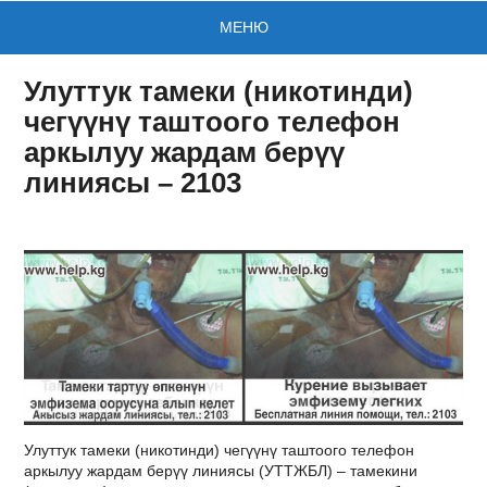
МЕНЮ
Улуттук тамеки (никотинди)
чегүүнү таштоого телефон
аркылуу жардам берүү
линиясы – 2103
Улуттук тамеки (никотинди) чегүүнү таштоого телефон
аркылуу жардам берүү линиясы (УТТЖБЛ) – тамекини